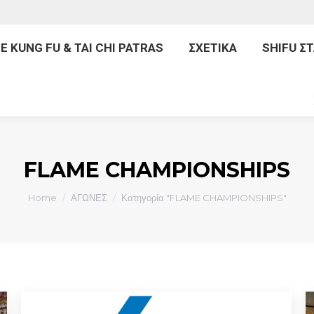
ΙΚΗ
INNER FORCE KUNG FU & TAI CHI PATRAS
Σ
E KUNG FU & TAI CHI PATRAS
ΣΧΕΤΙΚΑ
SHIFU Σ
ΠΡΟΓΡΑΜΜΑΤΑ
FLAME CHAMPIONSHIPS
You are here:
Home
ΑΓΩΝΕΣ
Κατηγορία "FLAME CHAMPIONSHIPS"