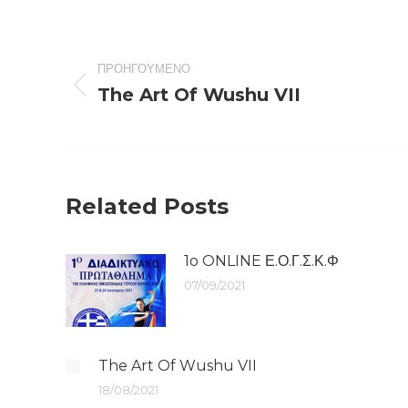
Post
ΠΡΟΗΓΟΎΜΕΝΟ
navigation
The Art Of Wushu VII
Previous
post:
Related Posts
1o ONLINE Ε.Ο.Γ.Σ.Κ.Φ
07/09/2021
The Art Of Wushu VII
18/08/2021