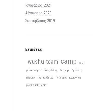
Ιανουάριος 2021
Αύγουστος 2020
Σεπτέμβριος 2019
Ετικέτες
camp
-wushu-team
TaiJi
γαλακτοκομικά
δάσος Φολόης
διατροφή
δρυόδασος
εξόρμηση
καταρράκτες
πεζοπορία
προπόνηση
φλόγα wushu team