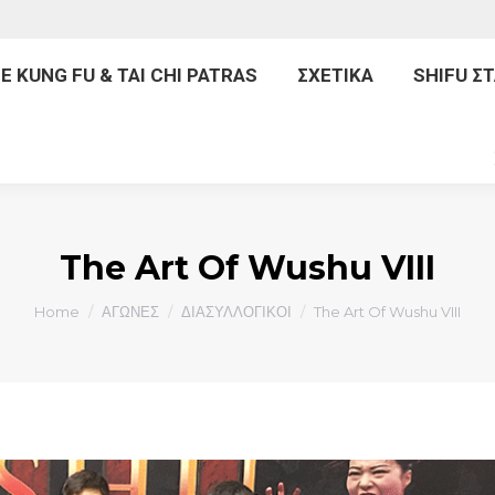
ΙΚΗ
INNER FORCE KUNG FU & TAI CHI PATRAS
Σ
E KUNG FU & TAI CHI PATRAS
ΣΧΕΤΙΚΑ
SHIFU Σ
ΠΡΟΓΡΑΜΜΑΤΑ
The Art Of Wushu VIII
You are here:
Home
ΑΓΩΝΕΣ
ΔΙΑΣΥΛΛΟΓΙΚΟΙ
The Art Of Wushu VIII