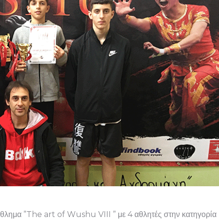
θλημα ”The art of Wushu VIII ” με 4 αθλητές στην κατηγορία