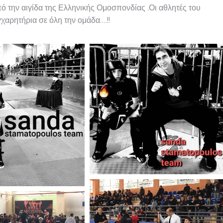
την αιγίδα της Ελληνικής Ομοσπονδίας .Οι αθλητές του
χαρητήρια σε όλη την ομάδα….!!