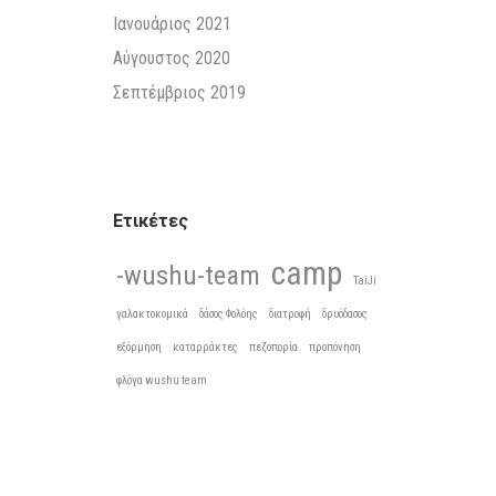
Ιανουάριος 2021
Αύγουστος 2020
Σεπτέμβριος 2019
Ετικέτες
camp
-wushu-team
TaiJi
γαλακτοκομικά
δάσος Φολόης
διατροφή
δρυόδασος
εξόρμηση
καταρράκτες
πεζοπορία
προπόνηση
φλόγα wushu team