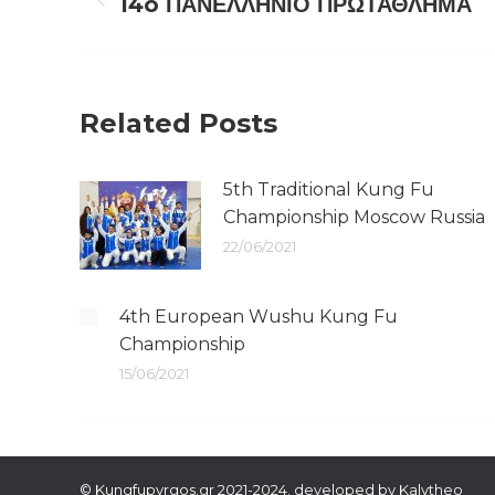
navigation
14o ΠΑΝΕΛΛΗΝΙΟ ΠΡΩΤΑΘΛΗΜΑ
Previous
post:
Related Posts
5th Traditional Kung Fu
Championship Moscow Russia
22/06/2021
4th European Wushu Kung Fu
Championship
15/06/2021
© Kungfupyrgos.gr 2021-2024. developed by
Kalytheo