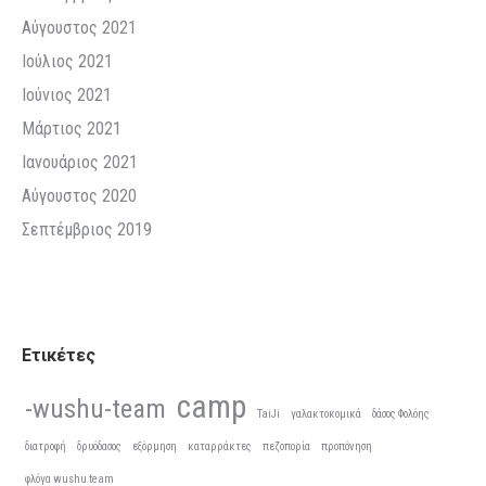
Αύγουστος 2021
Ιούλιος 2021
Ιούνιος 2021
Μάρτιος 2021
Ιανουάριος 2021
Αύγουστος 2020
Σεπτέμβριος 2019
Ετικέτες
camp
-wushu-team
TaiJi
γαλακτοκομικά
δάσος Φολόης
διατροφή
δρυόδασος
εξόρμηση
καταρράκτες
πεζοπορία
προπόνηση
φλόγα wushu team