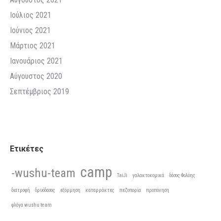
Ιούλιος 2021
Ιούνιος 2021
Μάρτιος 2021
Ιανουάριος 2021
Αύγουστος 2020
Σεπτέμβριος 2019
Ετικέτες
camp
-wushu-team
TaiJi
γαλακτοκομικά
δάσος Φολόης
διατροφή
δρυόδασος
εξόρμηση
καταρράκτες
πεζοπορία
προπόνηση
φλόγα wushu team