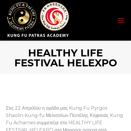
HEALTHY LIFE
FESTIVAL HELEXPO
You are here:
Στις 22 Απριλίου η ομάδα μας Kung Fu Pyrgos
Shaolin-kung-fu Μελισσίων Πεντέλης Κηφισιάς Kung
Fu Acharnes συμμετείχε στο HEALTHY LIFE
FESTIVAL HELEXPO στο Μαρούσι ύστερα από