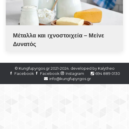
Μέταλλα και ιχνοστοιχεία – Μείνε
Δυνατός
© Kungfupyrgos.gr 2021-2024. developed by
Kalytheo
Facebook
Facebook
Instagram
694 889 0130
info@kungfupyrgos.gr