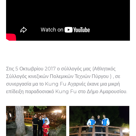
Στις 5 Οκτωβρίου 2017 ο σύλλογός μας (Αθλητικός
Σύλλογός κινεζικών Πολεμικών Τεχνών Πύργου ) , σε
συνεργασία μα το Kung Fu Αχαρνές έκανε μια μικρή
επίδειξη παραδοσιακό Kung Fu στο Δήμο Αμαρουσίου.