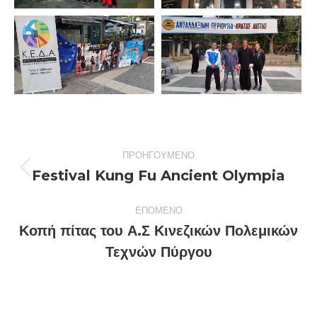
Post
ΠΡΟΗΓΟΎΜΕΝΟ
navigation
Festival Kung Fu Ancient Olympia
Previous
post:
ΕΠΌΜΕΝΟ
Κοπή πίτας του Α.Σ Κινεζικών Πολεμικών
Next
Τεχνών Πύργου
post: